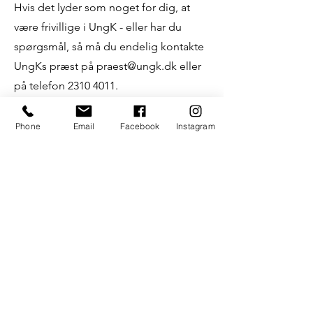
Hvis det lyder som noget for dig, at
være frivillige i UngK - eller har du
spørgsmål, så må du endelig kontakte
UngKs præst på
praest@ungk.dk
eller
på telefon
2310 4011
.
Vi håber at se dig!
Phone
Email
Facebook
Instagram
Du kan også blive
en del af vores
kor!
Leder du efter et hyggeligt fællesskab