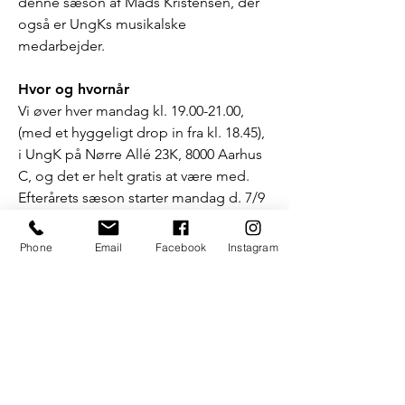
denne sæson af Mads Kristensen, der
også er UngKs musikalske
medarbejder.
Hvor og hvornår
Vi øver hver mandag kl.
19.00-21.00
,
(med et hyggeligt drop in fra kl. 18.45),
i UngK på Nørre Allé 23K, 8000 Aarhus
C, og det er helt gratis at være med.
Efterårets sæson starter mandag d. 7/9
2026.
Phone
Email
Facebook
Instagram
Tilmelding
Det gik usandsynlig hurtigt med at få
fyldt de sidste pladser op, så
tilmeldingen er nu lukket. Mange tak
til alle, der har vist interesse for koret!
Hvis du gerne vil være med, må du
holde øje med UngK’s Facebookside,