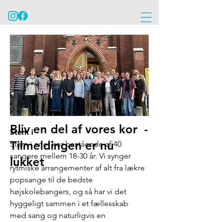
Bliv en del af vores kor -
Stem i
Tilmeldingen er nu
Stem i er et kor bestående af 40
sangere mellem 18-30 år. Vi synger
lukket
rytmiske arrangementer af alt fra lækre
popsange til de bedste
højskolebangers, og så har vi det
hyggeligt sammen i et fællesskab
med sang og naturligvis en