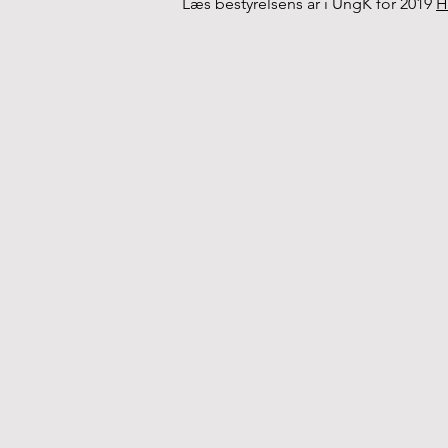
Læs bestyrelsens år i UngK for 2019
H