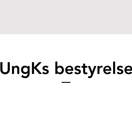
UngKs bestyrels