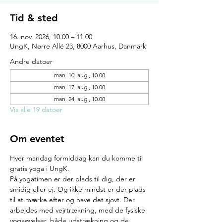
Tid & sted
16. nov. 2026, 10.00 – 11.00
UngK, Nørre Allé 23, 8000 Aarhus, Danmark
Andre datoer
man. 10. aug., 10.00
man. 17. aug., 10.00
man. 24. aug., 10.00
Vis alle 19 datoer
Om eventet
Hver mandag formiddag kan du komme til 
gratis yoga i UngK.
På yogatimen er der plads til dig, der er 
smidig eller ej. Og ikke mindst er der plads 
til at mærke efter og have det sjovt. Der 
arbejdes med vejrtrækning, med de fysiske 
yogaøvelser, både udstrækning og de 