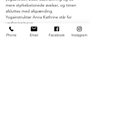
mere styrkebetonede øvelser, og timen 
afsluttes med afspænding.
Yogainstruktør Anna Kathrine står for 
undervisningen.
Efter timen onsdagen serverer vi gratis 
kaffe, te og hjemmebagte boller.
Phone
Email
Facebook
Instagram
På Facebook kan du finde gruppen "UngK 
Yoga", hvor du kan følge med i 
opdateringer og ændringer.
Som altid gælder det
Læs mere >
S.U.