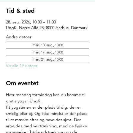
Tid & sted
28. sep. 2026, 10.00 – 11.00
UngK, Nørre Allé 23, 8000 Aarhus, Danmark
Andre datoer
man. 10. aug., 10.00
man. 17. aug., 10.00
man. 24. aug., 10.00
Vis alle 19 datoer
Om eventet
Hver mandag formiddag kan du komme til 
gratis yoga i UngK.
På yogatimen er der plads til dig, der er 
smidig eller ej. Og ikke mindst er der plads 
til at mærke efter og have det sjovt. Der 
arbejdes med vejrtrækning, med de fysiske 
yogaøvelser, både udstrækning og de 