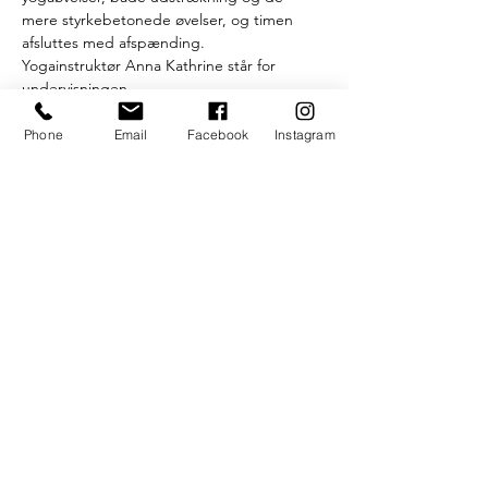
mere styrkebetonede øvelser, og timen 
afsluttes med afspænding.
Yogainstruktør Anna Kathrine står for 
undervisningen.
Efter timen onsdagen serverer vi gratis 
kaffe, te og hjemmebagte boller.
Phone
Email
Facebook
Instagram
På Facebook kan du finde gruppen "UngK 
Yoga", hvor du kan følge med i 
opdateringer og ændringer.
Som altid gælder det
Læs mere >
S.U.