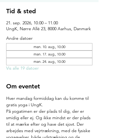
Tid & sted
21. sep. 2026, 10.00 – 11.00
UngK, Nørre Allé 23, 8000 Aarhus, Danmark
Andre datoer
man. 10. aug., 10.00
man. 17. aug., 10.00
man. 24. aug., 10.00
Vis alle 19 datoer
Om eventet
Hver mandag formiddag kan du komme til 
gratis yoga i UngK.
På yogatimen er der plads til dig, der er 
smidig eller ej. Og ikke mindst er der plads 
til at mærke efter og have det sjovt. Der 
arbejdes med vejrtrækning, med de fysiske 
yogaøvelser, både udstrækning og de 