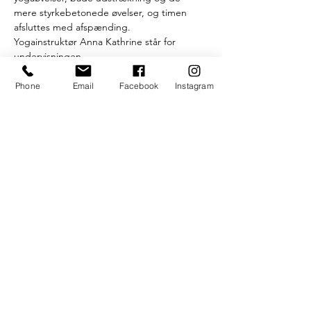
mere styrkebetonede øvelser, og timen 
afsluttes med afspænding.
Yogainstruktør Anna Kathrine står for 
undervisningen.
Efter timen onsdagen serverer vi gratis 
kaffe, te og hjemmebagte boller.
Phone
Email
Facebook
Instagram
På Facebook kan du finde gruppen "UngK 
Yoga", hvor du kan følge med i 
opdateringer og ændringer.
Som altid gælder det
Læs mere >
S.U.