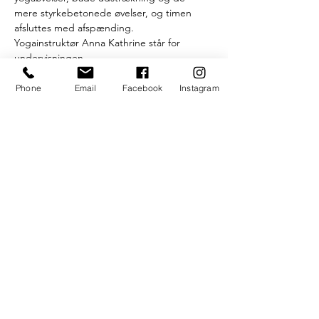
mere styrkebetonede øvelser, og timen 
afsluttes med afspænding.
Yogainstruktør Anna Kathrine står for 
undervisningen.
Efter timen onsdagen serverer vi gratis 
kaffe, te og hjemmebagte boller.
Phone
Email
Facebook
Instagram
På Facebook kan du finde gruppen "UngK 
Yoga", hvor du kan følge med i 
opdateringer og ændringer.
Som altid gælder det
Læs mere >
S.U.