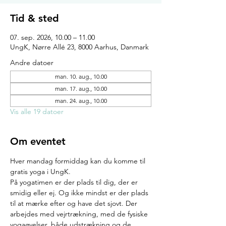
Tid & sted
07. sep. 2026, 10.00 – 11.00
UngK, Nørre Allé 23, 8000 Aarhus, Danmark
Andre datoer
man. 10. aug., 10.00
man. 17. aug., 10.00
man. 24. aug., 10.00
Vis alle 19 datoer
Om eventet
Hver mandag formiddag kan du komme til 
gratis yoga i UngK.
På yogatimen er der plads til dig, der er 
smidig eller ej. Og ikke mindst er der plads 
til at mærke efter og have det sjovt. Der 
arbejdes med vejrtrækning, med de fysiske 
yogaøvelser, både udstrækning og de 