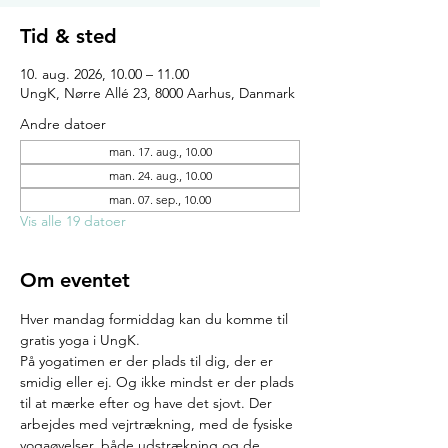
Tid & sted
10. aug. 2026, 10.00 – 11.00
UngK, Nørre Allé 23, 8000 Aarhus, Danmark
Andre datoer
man. 17. aug., 10.00
man. 24. aug., 10.00
man. 07. sep., 10.00
Vis alle 19 datoer
Om eventet
Hver mandag formiddag kan du komme til 
gratis yoga i UngK.
På yogatimen er der plads til dig, der er 
smidig eller ej. Og ikke mindst er der plads 
til at mærke efter og have det sjovt. Der 
arbejdes med vejrtrækning, med de fysiske 
yogaøvelser, både udstrækning og de 