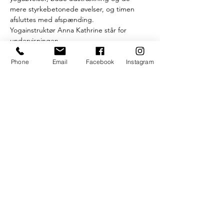
mere styrkebetonede øvelser, og timen 
afsluttes med afspænding.
Yogainstruktør Anna Kathrine står for 
undervisningen.
Efter timen onsdagen serverer vi gratis 
kaffe, te og hjemmebagte boller.
Phone
Email
Facebook
Instagram
På Facebook kan du finde gruppen "UngK 
Yoga", hvor du kan følge med i 
opdateringer og ændringer.
Som altid gælder det
Læs mere >
S.U.