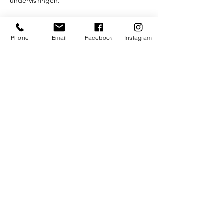
undervisningen.
Efter timen onsdagen serverer vi gratis 
kaffe, te og hjemmebagte boller.
Phone
Email
Facebook
Instagram
På Facebook kan du finde gruppen "UngK 
Yoga", hvor du kan følge med i 
opdateringer og ændringer.
Som altid gælder det
- Hvis du gerne vil være med til yoga, så 
kom i god tid.

- Yogatimerne er gratis.

- Du skal medbringe din egen yogamåtte.

- Timerne foregår på dansk og er på eget 
ansvar.
Læs mere >