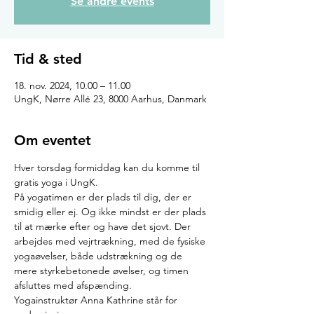
Se andre events
Tid & sted
18. nov. 2024, 10.00 – 11.00
UngK, Nørre Allé 23, 8000 Aarhus, Danmark
Om eventet
Hver torsdag formiddag kan du komme til 
gratis yoga i UngK.
På yogatimen er der plads til dig, der er 
smidig eller ej. Og ikke mindst er der plads 
til at mærke efter og have det sjovt. Der 
arbejdes med vejrtrækning, med de fysiske 
yogaøvelser, både udstrækning og de 
mere styrkebetonede øvelser, og timen 
afsluttes med afspænding.
Yogainstruktør Anna Kathrine står for 