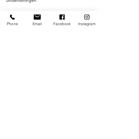
undervisningen.
Efter timen onsdagen serverer vi gratis 
kaffe, te og hjemmebagte boller.
Phone
Email
Facebook
Instagram
På Facebook kan du finde gruppen "UngK 
Yoga", hvor du kan følge med i 
opdateringer og ændringer.
Som altid gælder det
- Hvis du gerne vil være med til yoga, så 
kom i god tid.

- Yogatimerne er gratis.

- Du skal medbringe din egen yogamåtte.

- Timerne foregår på dansk og er på eget 
ansvar.
Læs mere >