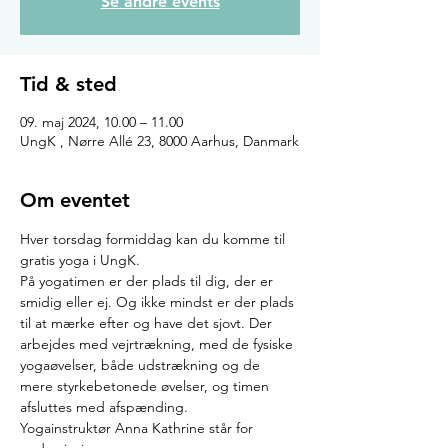
Se andre events
Tid & sted
09. maj 2024, 10.00 – 11.00
UngK , Nørre Allé 23, 8000 Aarhus, Danmark
Om eventet
Hver torsdag formiddag kan du komme til 
gratis yoga i UngK.
På yogatimen er der plads til dig, der er 
smidig eller ej. Og ikke mindst er der plads 
til at mærke efter og have det sjovt. Der 
arbejdes med vejrtrækning, med de fysiske 
yogaøvelser, både udstrækning og de 
mere styrkebetonede øvelser, og timen 
afsluttes med afspænding.
Yogainstruktør Anna Kathrine står for 