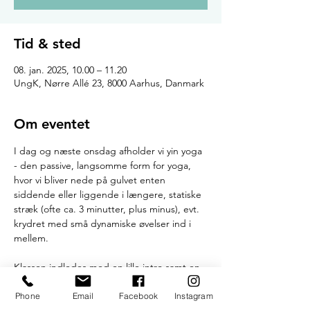
Tid & sted
08. jan. 2025, 10.00 – 11.20
UngK, Nørre Allé 23, 8000 Aarhus, Danmark
Om eventet
I dag og næste onsdag afholder vi yin yoga 
- den passive, langsomme form for yoga, 
hvor vi bliver nede på gulvet enten 
siddende eller liggende i længere, statiske 
stræk (ofte ca. 3 minutter, plus minus), evt. 
krydret med små dynamiske øvelser ind i 
mellem. 
Klassen indledes med en lille intro samt en 
kort meditativ øvelse og afsluttes med en 
kropsafspænding.
Phone
Email
Facebook
Instagram