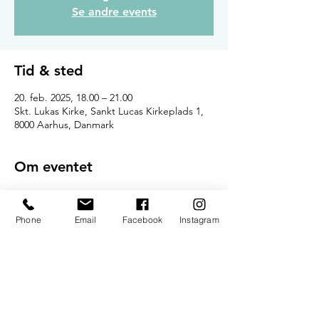
Se andre events
Tid & sted
20. feb. 2025, 18.00 – 21.00
Skt. Lukas Kirke, Sankt Lucas Kirkeplads 1,
8000 Aarhus, Danmark
Om eventet
𝕊𝕌-𝕄𝕀𝔻𝔻𝔸𝔾
- (OBS: Husk tilmelding dagen før inden 
Phone
Email
Facebook
Instagram
kl.18:00)
- Vi spiser stadig grønt og økologisk mad
- Vi serverer stadig kaffe og dessert
- Du kan stadig købe øl/vand/vin
- Maden er stadig billig