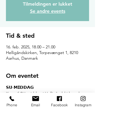
Tilmeldingen er lukket
Se andre events
Tid & sted
16. feb. 2025, 18.00 – 21.00
Helligåndskirken, Torpevænget 1, 8210
Aarhus, Danmark
Om eventet
𝗦𝗨-𝗠𝗜𝗗𝗗𝗔𝗚
Kom til SU-middag i Helligåndskirken den 
3. søndag i hver måned til mormormad.
Phone
Email
Facebook
Instagram
𝗣𝗥𝗜𝗦
Mad: 15kr
Drikke: 10kr