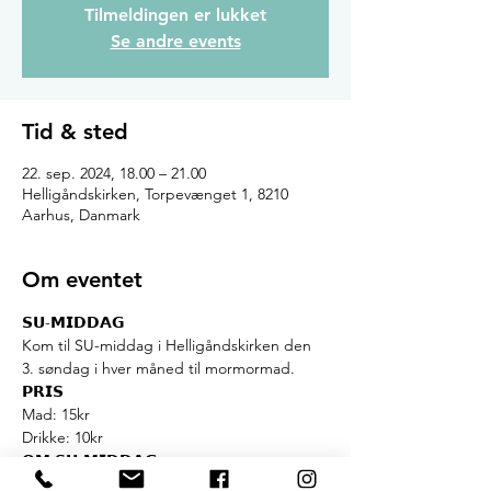
Tilmeldingen er lukket
Se andre events
Tid & sted
22. sep. 2024, 18.00 – 21.00
Helligåndskirken, Torpevænget 1, 8210
Aarhus, Danmark
Om eventet
𝗦𝗨-𝗠𝗜𝗗𝗗𝗔𝗚
Kom til SU-middag i Helligåndskirken den 
3. søndag i hver måned til mormormad.
𝗣𝗥𝗜𝗦

Mad: 15kr

Drikke: 10kr
𝗢𝗠 𝗦𝗨-𝗠𝗜𝗗𝗗𝗔𝗚

SU-middag er et samarbejde mellem UngK 