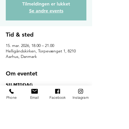
Tilmeldingen er lukket
Se andre events
Tid & sted
15. mar. 2026, 18.00 – 21.00
Helligåndskirken, Torpevænget 1, 8210
Aarhus, Danmark
Om eventet
𝗦𝗨-𝗠𝗜𝗗𝗗𝗔𝗚
Kom til SU-middag i Helligåndskirken den 
3. søndag i hver måned til mormormad. 
Phone
Email
Facebook
Instagram
Obs: med undtagelse af september
𝗣𝗥𝗜𝗦
Mad: 20kr
Drikke: 10kr