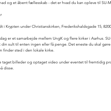
g mad og et åbent fællesskab - det er hvad du kan opleve til SU-M
kr
dt i Krypten under Christianskirken, Frederikshaldsgade 15, 8200
iddag er et samarbejde mellem UngK og flere kirker i Aarhus. SU-
let din sult til enten ingen eller få penge. Det eneste du skal gøre
finder sted i den lokale kirke.
live taget billeder og optaget video under eventet til fremtidig 
på disse.