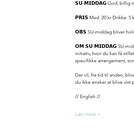
𝗦𝗨-𝗠𝗜𝗗𝗗𝗔𝗚 God, billi
𝗣𝗥𝗜𝗦 Mad: 20 kr Drikke: 5 
𝗢𝗕𝗦 SU-middag bliver hol
𝗢𝗠 𝗦𝗨-𝗠𝗜𝗗𝗗𝗔𝗚 SU-m
initiativ, hvor du kan få stil
specifikke arrangement, som 
Der vil, fra tid til anden, b
du ikke ønsker at blive vist 
// English //
Læs mere >