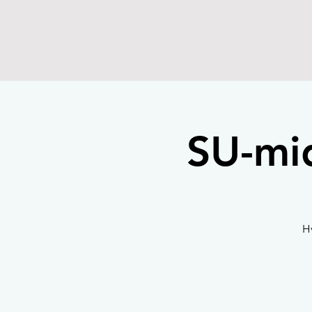
SU-mid
Hv