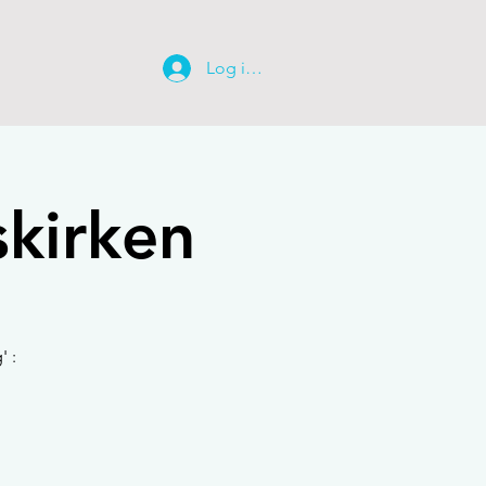
Log ind
skirken
' :