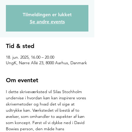
Tilmeldingen er lukket
Se andre events
Tid & sted
18. jun. 2025, 16.00 – 20.00
UngK, Nørre Allé 23, 8000 Aarhus, Danmark
Om eventet
I dette skriveværksted vil Silas Stochholm 
undervise i hvordan køn kan inspirere vores 
skrivemetoder og hvad det vil sige at 
udtrykke køn. Værkstedet vil bestå af to 
øvelser, som omhandler to aspekter af køn 
som koncept. Først vil vi dykke ned i David 
Bowies person, den måde hans 