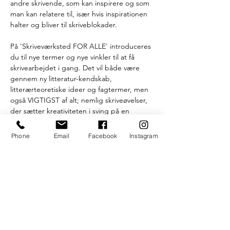
andre skrivende, som kan inspirere og som 
man kan relatere til, især hvis inspirationen 
halter og bliver til skriveblokader.
På 'Skriveværksted FOR ALLE' introduceres 
du til nye termer og nye vinkler til at få 
skrivearbejdet i gang. Det vil både være 
gennem ny litteratur-kendskab, 
litterærteoretiske ideer og fagtermer, men 
også VIGTIGST af alt; nemlig skriveøvelser, 
der sætter kreativiteten i sving på en 
udfordrende og underholdende måde . 
Hos UngeDanskeDigtere ønsker vi, at 
Phone
Email
Facebook
Instagram
skriveværksteder skal fylde mere i det 
aarhusianske kulturmiljø. Organisationen 
UDD tilbyder derfor gratis skriveværksteder 
i samarbejde med UngK.
//
Værkstedet er åbent for alle kreative sjæle, 
der kan lide at arbejde med det skrevne 
ord - hvad enten du skriver poesi, 
fortællinger, manuskripter, sange eller hvad 