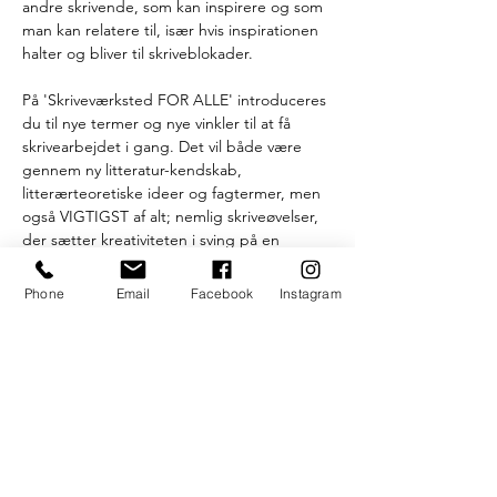
andre skrivende, som kan inspirere og som 
man kan relatere til, især hvis inspirationen 
halter og bliver til skriveblokader.
På 'Skriveværksted FOR ALLE' introduceres 
du til nye termer og nye vinkler til at få 
skrivearbejdet i gang. Det vil både være 
gennem ny litteratur-kendskab, 
litterærteoretiske ideer og fagtermer, men 
også VIGTIGST af alt; nemlig skriveøvelser, 
der sætter kreativiteten i sving på en 
udfordrende og underholdende måde . 
Hos UngeDanskeDigtere ønsker vi, at 
Phone
Email
Facebook
Instagram
skriveværksteder skal fylde mere i det 
aarhusianske kulturmiljø. Organisationen 
UDD tilbyder derfor gratis skriveværksteder 
i samarbejde med UngK.
//
Værkstedet er åbent for alle kreative sjæle, 
der kan lide at arbejde med det skrevne 
ord - hvad enten du skriver poesi, 
fortællinger, manuskripter, sange eller hvad 