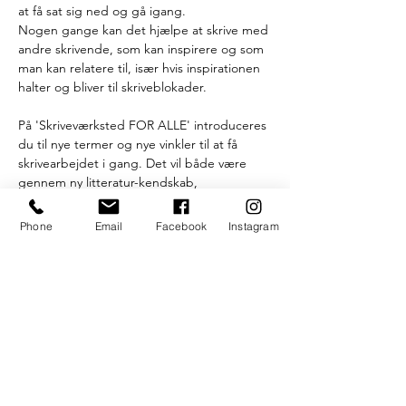
at få sat sig ned og gå igang.
Nogen gange kan det hjælpe at skrive med 
andre skrivende, som kan inspirere og som 
man kan relatere til, især hvis inspirationen 
halter og bliver til skriveblokader.
På 'Skriveværksted FOR ALLE' introduceres 
du til nye termer og nye vinkler til at få 
skrivearbejdet i gang. Det vil både være 
gennem ny litteratur-kendskab, 
litterærteoretiske ideer og fagtermer, men 
også VIGTIGST af alt; nemlig skriveøvelser, 
Phone
Email
Facebook
Instagram
der sætter kreativiteten i sving på en 
udfordrende og underholdende måde . 
Hos UngeDanskeDigtere ønsker vi, at 
skriveværksteder skal fylde mere i det 
aarhusianske kulturmiljø. Organisationen 
UDD tilbyder derfor gratis skriveværksteder 
i samarbejde med UngK.
//
Værkstedet er åbent for alle kreative sjæle, 