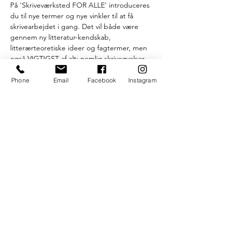
På 'Skriveværksted FOR ALLE' introduceres 
du til nye termer og nye vinkler til at få 
skrivearbejdet i gang. Det vil både være 
gennem ny litteratur-kendskab, 
litterærteoretiske ideer og fagtermer, men 
også VIGTIGST af alt; nemlig skriveøvelser, 
der sætter kreativiteten i sving på en 
udfordrende og underholdende måde . 
Phone
Email
Facebook
Instagram
Hos UngeDanskeDigtere ønsker vi, at 
skriveværksteder skal fylde mere i det 
aarhusianske kulturmiljø. Organisationen 
UDD tilbyder derfor gratis skriveværksteder 
i samarbejde med UngK.
//
Værkstedet er åbent for alle kreative sjæle, 
der kan lide at arbejde med det skrevne 
ord - hvad enten du skriver poesi, 
fortællinger, manuskripter, sange eller hvad 
du…
Læs mere >