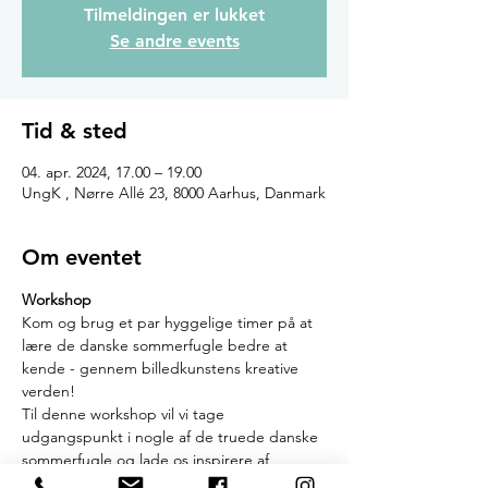
Tilmeldingen er lukket
Se andre events
Tid & sted
04. apr. 2024, 17.00 – 19.00
UngK , Nørre Allé 23, 8000 Aarhus, Danmark
Om eventet
Workshop
Kom og brug et par hyggelige timer på at 
lære de danske sommerfugle bedre at 
kende - gennem billedkunstens kreative 
verden!
Til denne workshop vil vi tage 
udgangspunkt i nogle af de truede danske 
sommerfugle og lade os inspirere af 
sommerfuglenes fortryllende farver, former 