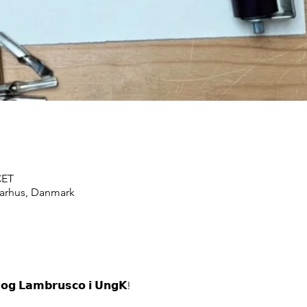
CET
Aarhus, Danmark
 𝗼𝗴 𝗟𝗮𝗺𝗯𝗿𝘂𝘀𝗰𝗼 𝗶 𝗨𝗻𝗴𝗞!