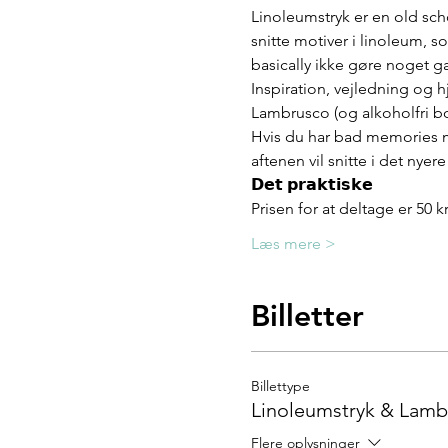
Linoleumstryk er en old scho
snitte motiver i linoleum, 
basically ikke gøre noget g
Inspiration, vejledning og 
Lambrusco (og alkoholfri bob
Hvis du har bad memories me
aftenen vil snitte i det nye
𝗗𝗲𝘁 𝗽𝗿𝗮𝗸𝘁𝗶𝘀𝗸𝗲 
Prisen for at deltage er 50
Læs mere >
Billetter
Billettype
Linoleumstryk & Lamb
Flere oplysninger