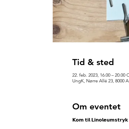
Tid & sted
22. feb. 2023, 16.00 – 20.00 
UngK, Nørre Allé 23, 8000 
Om eventet
𝗞𝗼𝗺 𝘁𝗶𝗹 𝗟𝗶𝗻𝗼𝗹𝗲𝘂𝗺𝘀𝘁𝗿𝘆