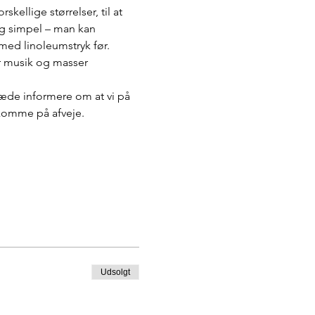
ellige størrelser, til at 
og simpel – man kan 
med linoleumstryk før. 
r musik og masser 
læde informere om at vi på 
t komme på afveje.
Udsolgt