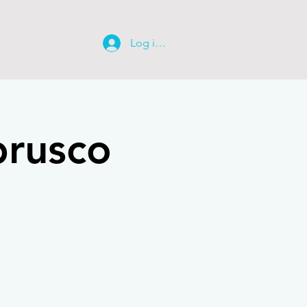
Log ind
brusco