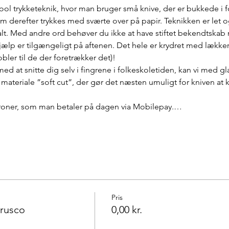
ol trykketeknik, hvor man bruger små knive, der er bukkede i forsk
som derefter trykkes med sværte over på papir. Teknikken er let 
alt. Med andre ord behøver du ikke at have stiftet bekendtskab 
hjælp er tilgængeligt på aftenen. Det hele er krydret med lække
ler til de der foretrækker det)!
d at snitte dig selv i fingrene i folkeskoletiden, kan vi med g
re materiale ”soft cut”, der gør det næsten umuligt for kniven a
 kroner, som man betaler på dagen via Mobilepay.…
Pris
rusco
0,00 kr.