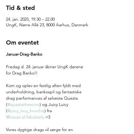
Tid & sted
24. jan. 2025, 19.30 – 22.00
UngK, Nørre Allé 23, 8000 Aarhus, Danmark
Om eventet
Januar-Drag-Banko
Fredag d. 24. januar åbner UngK dørene 
for Drag Banko!! 
Kom og oplev en festlig aften fyldt med 
underholdning, bankospil og fantastiske 
drag performances af selveste Quezta 
(
@queztatheecvnt
) og Juicy Luicy 
(
@juicy_lucy_koochie
) fra 
@house.of.fabulosity
 <3
Vores dygtige drags vil sørge for en 