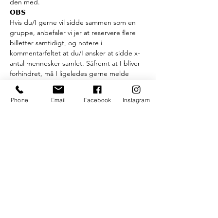
den med.
𝗢𝗕𝗦
Hvis du/I gerne vil sidde sammen som en 
gruppe, anbefaler vi jer at reservere flere 
billetter samtidigt, og notere i 
kommentarfeltet at du/I ønsker at sidde x-
antal mennesker samlet. Såfremt at I bliver 
forhindret, må I ligeledes gerne melde 
tilbage.
Phone
Email
Facebook
Instagram
Billetter
Salg slut
Billettype
Højskolesang tirs. d. 15/6
Flere oplysninger
Pris