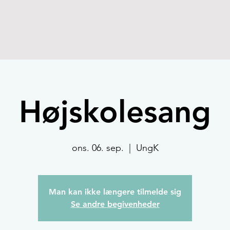
Højskolesang
ons. 06. sep.
  |  
UngK
Man kan ikke længere tilmelde sig
Se andre begivenheder