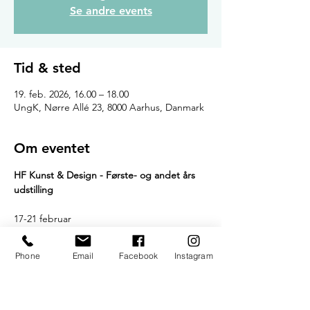
Se andre events
Tid & sted
19. feb. 2026, 16.00 – 18.00
UngK, Nørre Allé 23, 8000 Aarhus, Danmark
Om eventet
HF Kunst & Design - Første- og andet års 
udstilling
17-21 februar
Tirs: 16-18 Fernisering
Phone
Email
Facebook
Instagram
Ons: 16-18
Tors: 16-18