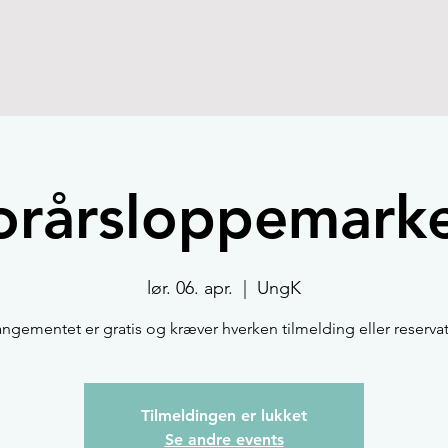
orårsloppemark
lør. 06. apr.
  |  
UngK
angementet er gratis og kræver hverken tilmelding eller reservat
Tilmeldingen er lukket
Se andre events