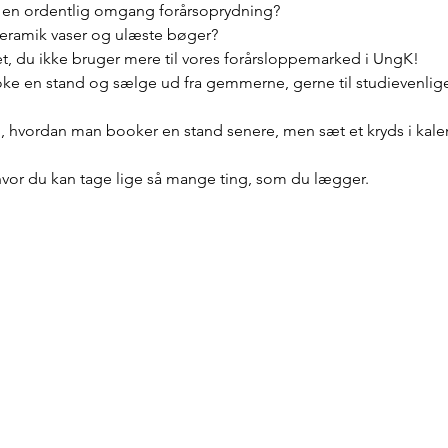
il en ordentlig omgang forårsoprydning?
eramik vaser og ulæste bøger?
t, du ikke bruger mere til vores forårsloppemarked i UngK!
ooke en stand og sælge ud fra gemmerne, gerne til studievenlige
hvordan man booker en stand senere, men sæt et kryds i kale
 hvor du kan tage lige så mange ting, som du lægger.