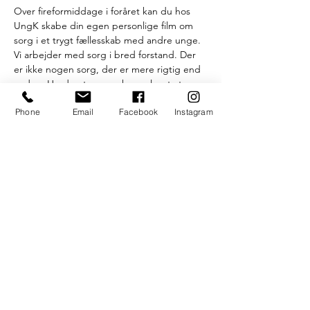
Over fireformiddage i foråret kan du hos 
UngK skabe din egen personlige film om 
sorg i et trygt fællesskab med andre unge. 
Vi arbejder med sorg i bred forstand. Der 
er ikke nogen sorg, der er mere rigtig end 
anden. Hvad enten man har oplevet at 
miste til døden, have kærestesorg, at skulle 
Phone
Email
Facebook
Instagram
sige farvel til en ven eller forlade et sted. 
Sammen undersøger vi din sorg gennem 
hverdagsnære digte og billeder og samler 
dem i en kort poetisk film. UngKs præst, 
Mia, vil fortælle om sorgens væsen og stå til 
rådighed for samtaler. 
Du behøver ikke at have nogen erfaring 
med at lave film for at være med, du skal 
blot have lyst til at udforske, hvordan man 
kan undersøge sin sorg gennem ord og 
billeder. Det vigtigste er,…
Læs mere >