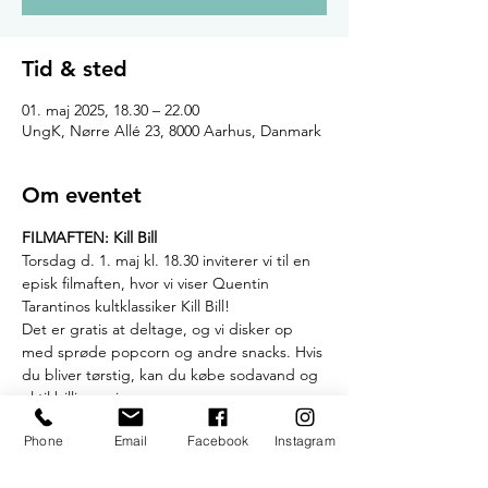
Tid & sted
01. maj 2025, 18.30 – 22.00
UngK, Nørre Allé 23, 8000 Aarhus, Danmark
Om eventet
FILMAFTEN: Kill Bill
Torsdag d. 1. maj kl. 18.30 inviterer vi til en 
episk filmaften, hvor vi viser Quentin 
Tarantinos kultklassiker Kill Bill!
Det er gratis at deltage, og vi disker op 
med sprøde popcorn og andre snacks. Hvis 
du bliver tørstig, kan du købe sodavand og 
øl til billige priser.
Vi holder til på overetagen, hvor vi viser 
Phone
Email
Facebook
Instagram
filmen på storskærm og har indrettet 
rummet med sofaer, tæpper og masser af 