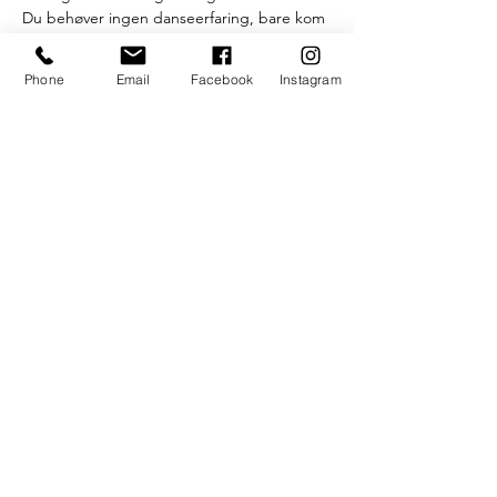
Du behøver ingen danseerfaring, bare kom 
som du er! 
Den garvede violinist og folkemusiker 
Phone
Email
Facebook
Instagram
Andreas Asmild vil guide jer igennem nogle 
forskellige, festlige og farverige danske 
folkedanse. Der bliver mulighed for at høre 
skøn musik, lege, danse, grine og bare 
nyde den gode stemning, når der spilles 
op til dans🎶🥳
Tag din ven eller bare dig selv under armen 
– vi ses til en festlig aften!
///
Læs mere >
NØRRE ALLE 23 K, 8000 AARHUS