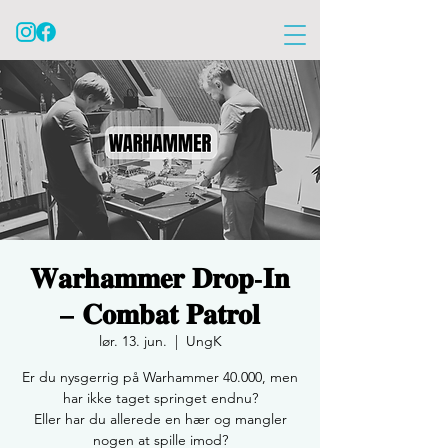
𝐖𝐚𝐫𝐡𝐚𝐦𝐦𝐞𝐫 𝐃𝐫𝐨𝐩-𝐈𝐧
– 𝐂𝐨𝐦𝐛𝐚𝐭 𝐏𝐚𝐭𝐫𝐨𝐥
lør. 13. jun.
  |  
UngK
Er du nysgerrig på Warhammer 40.000, men
har ikke taget springet endnu?
Eller har du allerede en hær og mangler
nogen at spille imod?