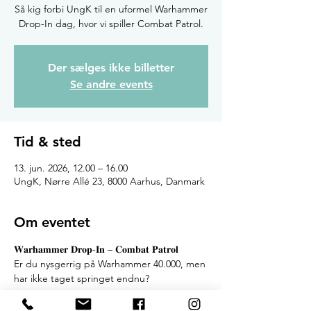
Så kig forbi UngK til en uformel Warhammer
Drop-In dag, hvor vi spiller Combat Patrol.
Der sælges ikke billetter
Se andre events
Tid & sted
13. jun. 2026, 12.00 – 16.00
UngK, Nørre Allé 23, 8000 Aarhus, Danmark
Om eventet
𝐖𝐚𝐫𝐡𝐚𝐦𝐦𝐞𝐫 𝐃𝐫𝐨𝐩-𝐈𝐧 – 𝐂𝐨𝐦𝐛𝐚𝐭 𝐏𝐚𝐭𝐫𝐨𝐥
Er du nysgerrig på Warhammer 40.000, men 
har ikke taget springet endnu?
Eller har du allerede en hær og mangler 