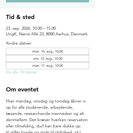
Tid & sted
23. sep. 2026, 10.00 – 15.00
UngK, Nørre Allé 23, 8000 Aarhus, Danmark
Andre datoer
man. 10. aug., 10.00
ons. 12. aug., 10.00
man. 17. aug., 10.00
Vis alle 14 datoer
Om eventet
Hver mandag, onsdag og torsdag åbner vi 
op for alle studerende, arbejdende, 
læsende, researchende mennesker og alt 
derimellem. Det kræver hverken reservation 
eller tilmelding, du/I kan bare dukke op.
Vi stiller borde og stole til rådighed, så I 