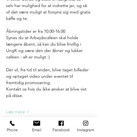
selv har mulighed for at indrette jer, og så 
vil det være muligt at forsyne sig med gratis 
kaffe og te.
Åbningstider er fra 10.00-16.00.
Synes du at Arbejdscaféen skal holde 
længere åbent, så kan du blive frivillig i 
UngK og være den der åbner og lukker 
caféen - alt er muligt :) 
Der vil, fra tid til anden, blive taget billeder 
og optaget video under eventet til 
fremtidig promovering. 
Kontakt os hvis du ikke ønsker at blive vist 
på disse.
Læs mere >
Billetter
Phone
Email
Facebook
Instagram