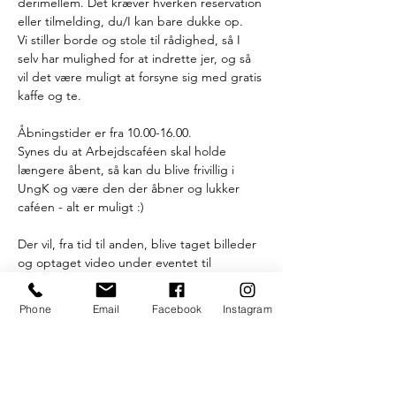
derimellem. Det kræver hverken reservation 
eller tilmelding, du/I kan bare dukke op.
Vi stiller borde og stole til rådighed, så I 
selv har mulighed for at indrette jer, og så 
vil det være muligt at forsyne sig med gratis 
kaffe og te.
Åbningstider er fra 10.00-16.00.
Synes du at Arbejdscaféen skal holde 
længere åbent, så kan du blive frivillig i 
UngK og være den der åbner og lukker 
caféen - alt er muligt :) 
Der vil, fra tid til anden, blive taget billeder 
og optaget video under eventet til 
fremtidig promovering. 
Kontakt os hvis du ikke ønsker at blive vist 
Phone
Email
Facebook
Instagram
på disse.
Læs mere >