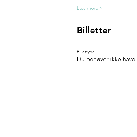
Læs mere >
Billetter
Billettype
Du behøver ikke have b