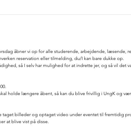
sdag åbner vi op for alle studerende, arbejdende, læsende, 
hverken reservation eller tilmelding, du/I kan bare dukke op.
rådighed, så I selv har mulighed for at indrette jer, og så vil det 
.00.
kal holde længere åbent, så kan du blive frivillig i UngK og væ
live taget billeder og optaget video under eventet til fremtidig p
r at blive vist på disse.