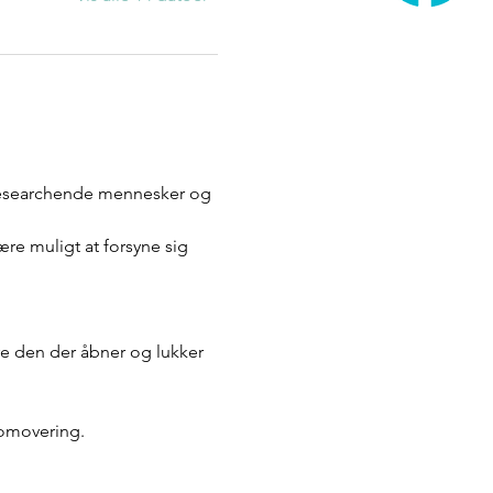
researchende mennesker og 
være muligt at forsyne sig 
re den der åbner og lukker 
romovering. 