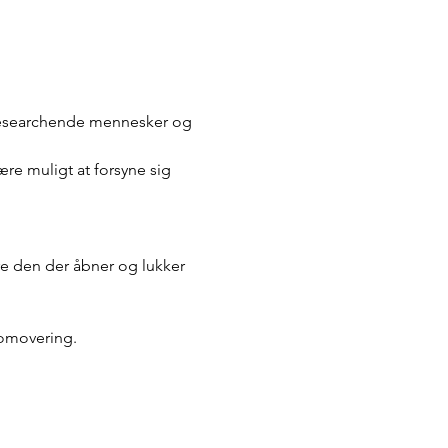
researchende mennesker og 
være muligt at forsyne sig 
re den der åbner og lukker 
romovering. 