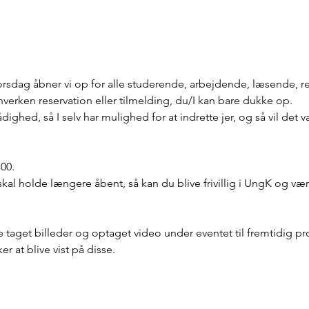
sdag åbner vi op for alle studerende, arbejdende, læsende, 
hverken reservation eller tilmelding, du/I kan bare dukke op.
rådighed, så I selv har mulighed for at indrette jer, og så vil det 
.00.
kal holde længere åbent, så kan du blive frivillig i UngK og væ
live taget billeder og optaget video under eventet til fremtidig p
r at blive vist på disse.