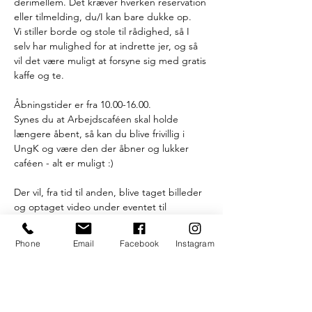
derimellem. Det kræver hverken reservation 
eller tilmelding, du/I kan bare dukke op.
Vi stiller borde og stole til rådighed, så I 
selv har mulighed for at indrette jer, og så 
vil det være muligt at forsyne sig med gratis 
kaffe og te.
Åbningstider er fra 10.00-16.00.
Synes du at Arbejdscaféen skal holde 
længere åbent, så kan du blive frivillig i 
UngK og være den der åbner og lukker 
caféen - alt er muligt :) 
Der vil, fra tid til anden, blive taget billeder 
og optaget video under eventet til 
fremtidig promovering. 
Kontakt os hvis du ikke ønsker at blive vist 
Phone
Email
Facebook
Instagram
på disse.
Læs mere >