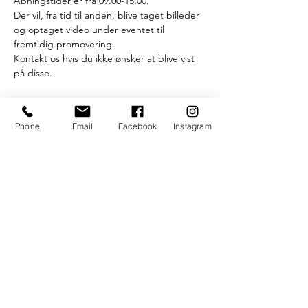
Åbningstider er fra 09.00-15.00.
Der vil, fra tid til anden, blive taget billeder 
og optaget video under eventet til 
fremtidig promovering. 
Kontakt os hvis du ikke ønsker at blive vist 
på disse.
// English //
Læs mere >
Phone
Email
Facebook
Instagram
Billetter
Salg slut
Billettype
Du behøver ikke have billet
Pris
0,00 kr.