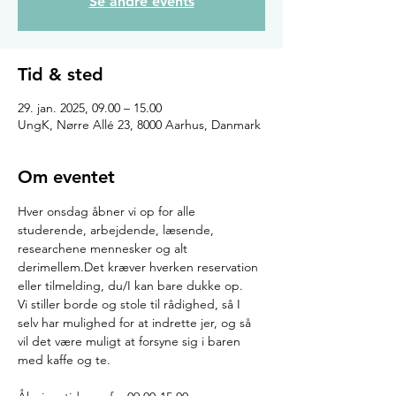
Se andre events
Tid & sted
29. jan. 2025, 09.00 – 15.00
UngK, Nørre Allé 23, 8000 Aarhus, Danmark
Om eventet
Hver onsdag åbner vi op for alle 
studerende, arbejdende, læsende, 
researchene mennesker og alt 
derimellem.Det kræver hverken reservation 
eller tilmelding, du/I kan bare dukke op.
Vi stiller borde og stole til rådighed, så I 
selv har mulighed for at indrette jer, og så 
vil det være muligt at forsyne sig i baren 
med kaffe og te.