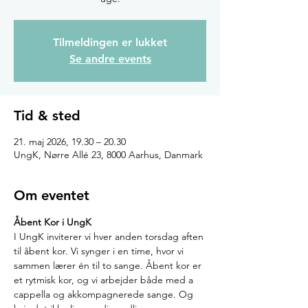
Tilmeldingen er lukket
Se andre events
Tid & sted
21. maj 2026, 19.30 – 20.30
UngK, Nørre Allé 23, 8000 Aarhus, Danmark
Om eventet
Åbent Kor i UngK
I UngK inviterer vi hver anden torsdag aften 
til åbent kor. Vi synger i en time, hvor vi 
sammen lærer én til to sange. Åbent kor er 
et rytmisk kor, og vi arbejder både med a 
cappella og akkompagnerede sange. Og 