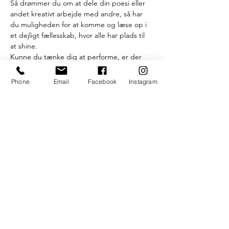
Så drømmer du om at dele din poesi eller 
andet kreativt arbejde med andre, så har 
du muligheden for at komme og læse op i 
et dejligt fællesskab, hvor alle har plads til 
at shine.
Kunne du tænke dig at performe, er der 
også mulighed for det - du skal blot møde 
op og bede om at blive skrevet på listen.
Phone
Email
Facebook
Instagram
Alle acts er velkomne, både digte, uddrag 
fra længere tekster, sange, acapella, 
historiefortælling eller hvad du ellers går og 
arbejder på.
Du er selvfølgelig også meget velkommen 
til at komme for at opleve showet, uden 
selv at performe - publikum tilføjer ligeså 
meget til atmosfæren som performerne! 
Læs mere >
S.U.